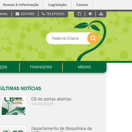
Acesso à informação
Legislação
Canais
MAIL
CONTATO
TELEFONES
IÇOS
FINANCEIRO
MÍDIAS
ÚLTIMAS NOTÍCIAS
CB de portas abertas
24/09/2025
Departamento de Bioquímica da