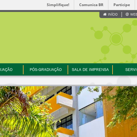
Simplifique!
Comunica BR
Participe
INÍCIO
WEB
UAÇÃO
PÓS-GRADUAÇÃO
SALA DE IMPRENSA
SERV