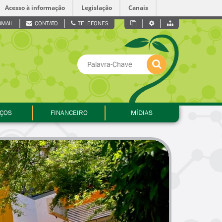
Acesso à informação
Legislação
Canais
MAIL
CONTATO
TELEFONES
IÇOS
FINANCEIRO
MÍDIAS