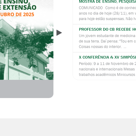
MOSTRA DE ENSINO, PESQUIS
COMUNICADO Como é de conhecim
anos no dia de hoje (28/11), em v
para hoje estão suspensas. Não ha
PROFESSOR DO CB RECEBE H
Próximo
Um jovem estudante de medicina 
de sua terra. Daí pensa: "Tou em 
Coisas nossas do interior. ...
X CONFERÊNCIA & XV SIMPÓS
Período: 9 a 11 de Novembro de 2
nacionais e internacionais Mesas
trabalhos acadêmicos Minicursos 
DEPARTAMENTO DE BIOQUÍMICA DA UFRN CELEBRA 40 ANO