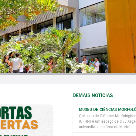
DEMAIS NOTÍCIAS
MUSEU DE CIÊNCIAS MORFOL
O Museu de Ciências Morfológica
(UFRN) é um espaço de divulgação
universitária na área de Morfol...