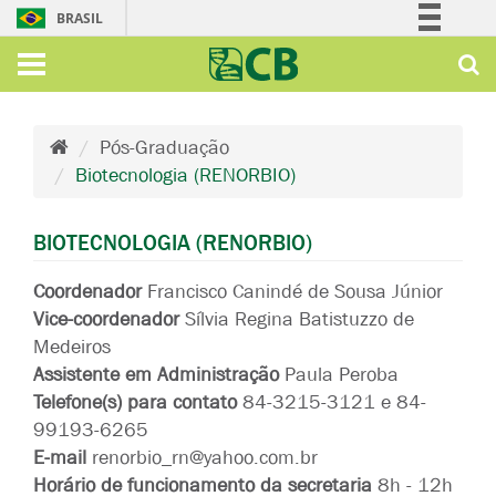
BRASIL
Simplifique!
Comunica BR
Participe
Pós-Graduação
Acesso à informação
Biotecnologia (RENORBIO)
Legislação
Canais
BIOTECNOLOGIA (RENORBIO)
Coordenador
Francisco Canindé de Sousa Júnior
Vice-coordenador
Sílvia Regina Batistuzzo de
Medeiros
Assistente em Administração
Paula Peroba
Telefone(s) para contato
84-3215-3121 e 84-
99193-6265
E-mail
renorbio_rn@yahoo.com.br
Horário de funcionamento da secretaria
8h - 12h