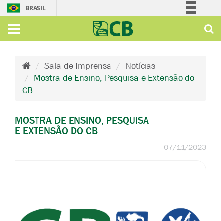
BRASIL
Simplifique!
Comunica BR
Participe
Sala de Imprensa
Notícias
Acesso à informação
Mostra de Ensino, Pesquisa e Extensão do
Legislação
CB
Canais
MOSTRA DE ENSINO, PESQUISA
E EXTENSÃO DO CB
07/11/2023