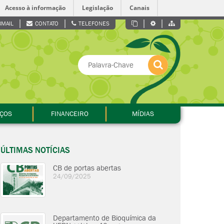
Acesso à informação
Legislação
Canais
MAIL
CONTATO
TELEFONES
IÇOS
FINANCEIRO
MÍDIAS
ÚLTIMAS NOTÍCIAS
CB de portas abertas
24/09/2025
Departamento de Bioquímica da