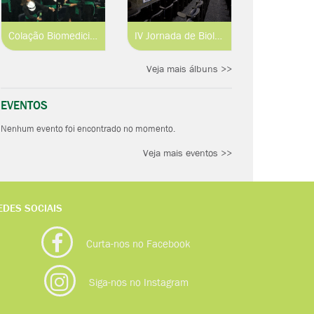
Colação Biomedicina e Engenharia de Aquicultura 2019.1
IV Jornada de Biologia Parasitária
Veja mais álbuns >>
EVENTOS
Nenhum evento foi encontrado no momento.
Veja mais eventos >>
EDES SOCIAIS
Curta-nos no Facebook
Siga-nos no Instagram