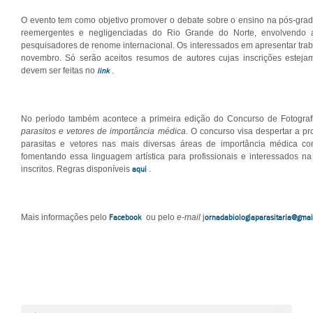
O evento tem como objetivo promover o debate sobre o ensino na pós-gra
reemergentes e negligenciadas do Rio Grande do Norte, envolvendo 
pesquisadores de renome internacional. Os interessados em apresentar trab
novembro. Só serão aceitos resumos de autores cujas inscrições esteja
link
devem ser feitas no
.
No período também acontece a primeira edição do Concurso de Fotogra
parasitos e vetores de importância médica
. O concurso visa despertar a pro
parasitas e vetores nas mais diversas áreas de importância médica com
fomentando essa linguagem artística para profissionais e interessados na
aqui
inscritos. Regras disponíveis
.
Facebook
ornadabiologiaparasitaria@gma
Mais informações pelo
ou pelo
e-mail
j