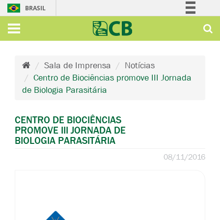
BRASIL
Simplifique!
Comunica BR
Participe
Sala de Imprensa
Notícias
Acesso à informação
Centro de Biociências promove III Jornada
Legislação
de Biologia Parasitária
Canais
CENTRO DE BIOCIÊNCIAS
PROMOVE III JORNADA DE
BIOLOGIA PARASITÁRIA
08/11/2016