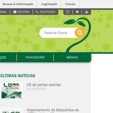
Acesso à informação
Legislação
Canais
MAIL
CONTATO
TELEFONES
IÇOS
FINANCEIRO
MÍDIAS
ÚLTIMAS NOTÍCIAS
CB de portas abertas
24/09/2025
Departamento de Bioquímica da