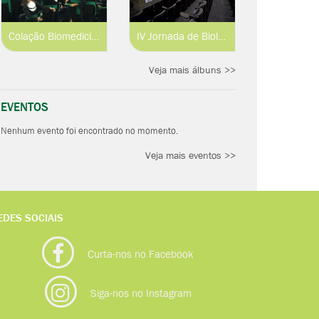
Colação Biomedicina e Engenharia de Aquicultura 2019.1
IV Jornada de Biologia Parasitária
Veja mais álbuns >>
EVENTOS
Nenhum evento foi encontrado no momento.
Veja mais eventos >>
EDES SOCIAIS
Curta-nos no Facebook
Siga-nos no Instagram