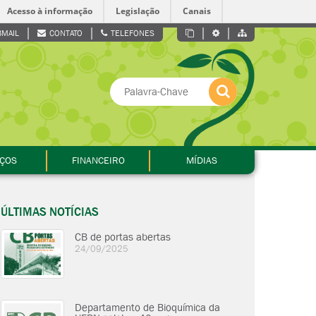
Acesso à informação
Legislação
Canais
MAIL
CONTATO
TELEFONES
IÇOS
FINANCEIRO
MÍDIAS
ÚLTIMAS NOTÍCIAS
CB de portas abertas
24/09/2025
Departamento de Bioquímica da