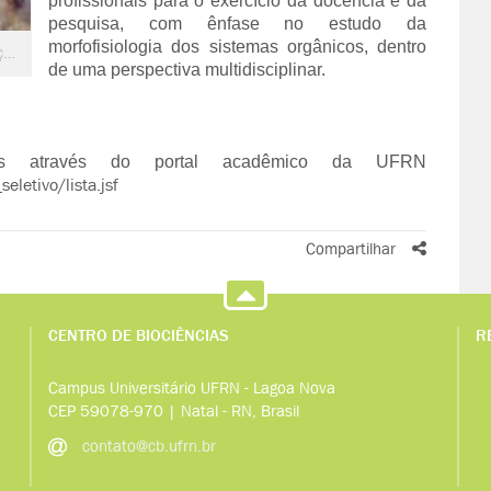
profissionais para o exercício da docência e da
pesquisa, com ênfase no estudo da
morfofisiologia dos sistemas orgânicos, dentro
PPG em Biologia Estrutural e Funcional abre inscrições para Mestrado
de uma perspectiva multidisciplinar.
das através do portal acadêmico da UFRN
letivo/lista.jsf
Compartilhar
CENTRO DE BIOCIÊNCIAS
R
Campus Universitário UFRN - Lagoa Nova
CEP 59078-970 | Natal - RN, Brasil
contato@cb.ufrn.br