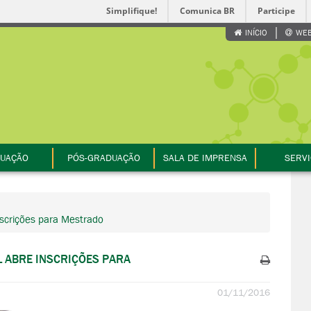
Simplifique!
Comunica BR
Participe
INÍCIO
WEB
UAÇÃO
PÓS-GRADUAÇÃO
SALA DE IMPRENSA
SERV
nscrições para Mestrado
L ABRE INSCRIÇÕES PARA
01/11/2016