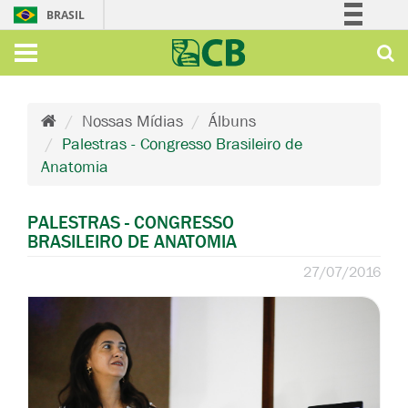
BRASIL
Simplifique!
Comunica BR
Participe
Nossas Mídias
Álbuns
Acesso à informação
Palestras - Congresso Brasileiro de
Legislação
Anatomia
Canais
PALESTRAS - CONGRESSO
BRASILEIRO DE ANATOMIA
27/07/2016